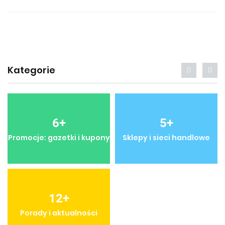
Kategorie
6
+
5
+
Promocje: gazetki i kupony
Sklepy i sieci handlowe
12
+
Porady i aktualności