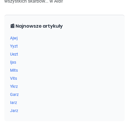
wszystkich skarbów... w Aldi!
📰 Najnowsze artykuły
Ajwj
Yyzt
Uezt
Ijxs
Mits
Vits
Ykrz
Garz
Iarz
Jarz