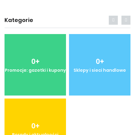
Kategorie
0
+
0
+
Promocje: gazetki i kupony
Sklepy i sieci handlowe
0
+
Porady i aktualności