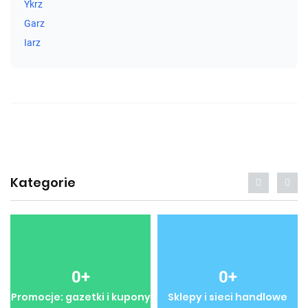
Ykrz
Garz
Iarz
Kategorie
0
+
0
+
Promocje: gazetki i kupony
Sklepy i sieci handlowe