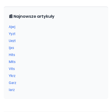
📰 Najnowsze artykuły
Ajwj
Yyzt
Uezt
Ijxs
Hits
Mits
Vits
Ykrz
Garz
Iarz