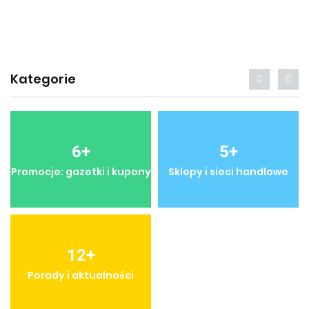
Kategorie
6
+
5
+
Promocje: gazetki i kupony
Sklepy i sieci handlowe
12
+
Porady i aktualności