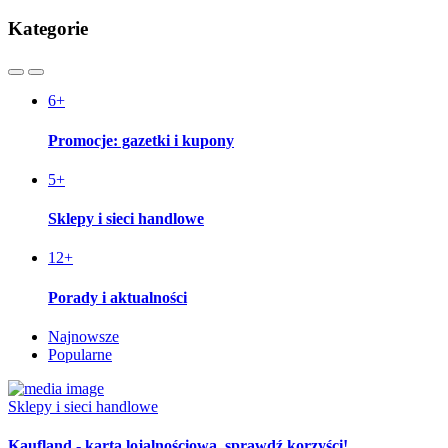
Kategorie
6
+
Promocje: gazetki i kupony
5
+
Sklepy i sieci handlowe
12
+
Porady i aktualności
Najnowsze
Popularne
Sklepy i sieci handlowe
Kaufland - karta lojalnościowa, sprawdź korzyści!