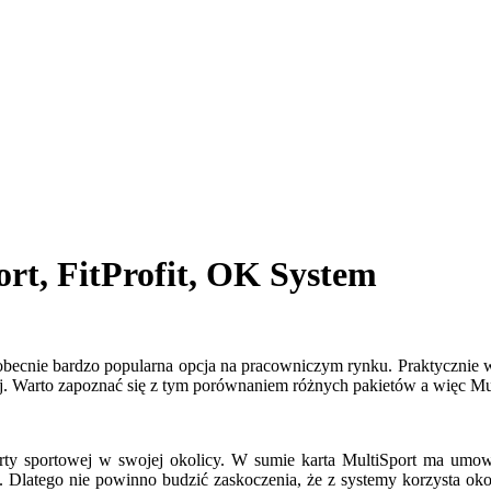
rt, FitProfit, OK System
 to obecnie bardzo popularna opcja na pracowniczym rynku. Praktycznie 
ziej. Warto zapoznać się z tym porównaniem różnych pakietów a więc Mu
erty sportowej w swojej okolicy. W sumie karta MultiSport ma umo
y. Dlatego nie powinno budzić zaskoczenia, że z systemy korzysta ok