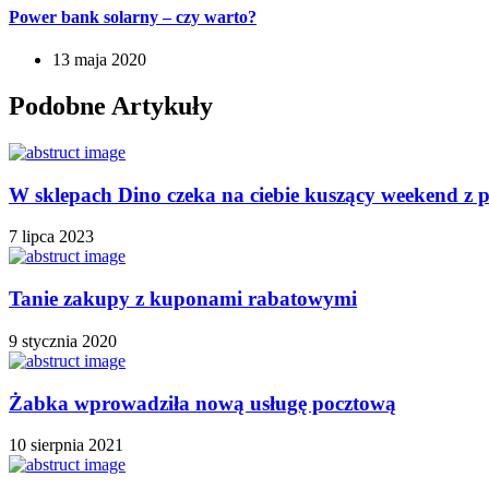
Power bank solarny – czy warto?
13 maja 2020
Podobne Artykuły
W sklepach Dino czeka na ciebie kuszący weekend z 
7 lipca 2023
Tanie zakupy z kuponami rabatowymi
9 stycznia 2020
Żabka wprowadziła nową usługę pocztową
10 sierpnia 2021