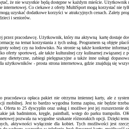
iętać, że nie wszystkie będą dostępne w każdym mieście. Użytkownik 
nie internetowej. Co ciekawe z oferty MultiSport mogą korzystać nie tyl
y mogą uzyskać dodatkowe korzyści w atrakcyjnych cenach. Zalety prog
zieci i seniorów.
nej przez pracodawcę. Użytkownik, który ma aktywną kartę dostaje dost
ormację na temat korzystania z tych usług. Programem są objęte plac
 groty solnej czy na lodowisko. Na stronie są także konkretne informac
o oferty sportowej, ale także kulturalnej czy kulinarnej związanej z p
plany dietetyczne, zabiegi pielęgnacyjne a także inne usługi dopa
użytkowników - prosta strona internetowa, gdzie znajdują się wszystki
pracodawca opłaca pakiet nie otrzyma imiennej karty, ale z system
ji mobilnej. Jest to bardzo wygodna forma zapisu, nie będzie trze
 Oferta to 25 dyscyplin oraz usług i możliwe jest jej rozszerzenie 
, takie jak badminton, kręgle, paintball, wstęp do parku trampolin
netowej pozwala na wygodne szukanie różnorakich opcji. Dzięki temu 
nych, aktywności wyłącznie dla kobiet. Tych możliwości jest rzec
 do wyboru- wszystko w telefonie, brak fizycznej karty- możliwość 