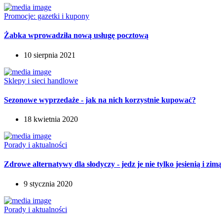
Promocje: gazetki i kupony
Żabka wprowadziła nową usługę pocztową
10 sierpnia 2021
Sklepy i sieci handlowe
Sezonowe wyprzedaże - jak na nich korzystnie kupować?
18 kwietnia 2020
Porady i aktualności
Zdrowe alternatywy dla słodyczy - jedz je nie tylko jesienią i zim
9 stycznia 2020
Porady i aktualności