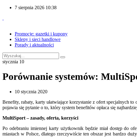
7 sierpnia 2026 10:38
Promocje: gazetki i kupony
Sklepy i sieci handlowe
Porady i aktualności
stycznia
10
Porównanie systemów: MultiSpo
10 stycznia 2020
Benefity, rabaty, karty ułatwiające korzystanie z ofert specjalnych
pojawia się pytanie o to, który system benefitów opłaca się najbard
MultiSport – zasady, oferta, korzyści
Po odebraniu imiennej karty użytkownik będzie miał dostęp do of
miastach w Polsce, dlatego rzeczywiście ten obszar jest bardzo duż