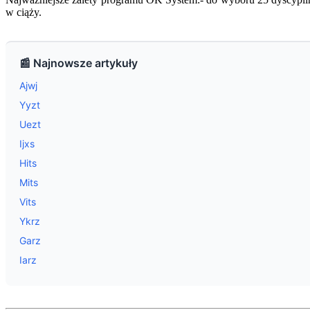
w ciąży.
📰 Najnowsze artykuły
Ajwj
Yyzt
Uezt
Ijxs
Hits
Mits
Vits
Ykrz
Garz
Iarz