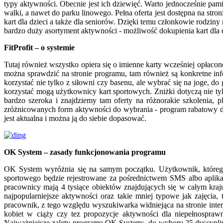
typy aktywności. Obecnie jest ich dziewięć. Warto jednocześnie pam
walki, a nawet do parku linowego. Pełna oferta jest dostępna na stro
kart dla dzieci a także dla seniorów. Dzięki temu członkowie rodzin
bardzo duży asortyment aktywności - możliwość dokupienia kart dla d
FitProfit – o systemie
Tutaj również wszystko opiera się o imienne karty wcześniej opłaco
można sprawdzić na stronie programu, tam również są konkretne inf
korzystać nie tylko z siłowni czy basenu, ale wybrać się na joge, do
korzystać mogą użytkownicy kart sportowych. Zniżki dotyczą nie tylk
bardzo szeroka i znajdziemy tam oferty na różnorakie szkolenia, 
zróżnicowanych form aktywności do wybrania - program rabatowy dla 
jest aktualna i można ją do siebie dopasować.
OK System – zasady funkcjonowania programu
OK System wyróżnia się na samym początku. Użytkownik, którego 
sportowego będzie rejestrowane za pośrednictwem SMS albo aplikac
pracownicy mają 4 tysiące obiektów znajdujących się w całym kraju.
najpopularniejsze aktywności oraz takie mniej typowe jak zajęcia
pracownik, z tego względu wyszukiwarka widniejąca na stronie inter
kobiet w ciąży czy tez propozycje aktywności dla niepełnospraw
Najważniejsze zalety programu OK System:- do wyboru 25 dyscyplin