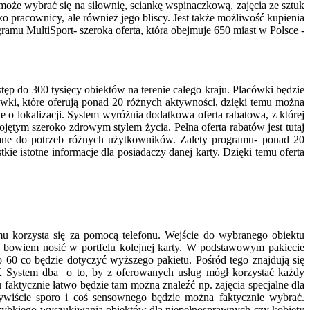
może wybrać się na siłownię, sciankę wspinaczkową, zajęcia ze sztuk
ko pracownicy, ale również jego bliscy. Jest także możliwość kupienia
ramu MultiSport- szeroka oferta, która obejmuje 650 miast w Polsce -
ęp do 300 tysięcy obiektów na terenie całego kraju. Placówki będzie
ówki, które oferują ponad 20 różnych aktywności, dzięki temu można
je o lokalizacji. System wyróżnia dodatkowa oferta rabatowa, z której
ojętym szeroko zdrowym stylem życia. Pełna oferta rabatów jest tutaj
sowane do potrzeb różnych użytkowników. Zalety programu- ponad 20
e istotne informacje dla posiadaczy danej karty. Dzięki temu oferta
u korzysta się za pomocą telefonu. Wejście do wybranego obiektu
ba bowiem nosić w portfelu kolejnej karty. W podstawowym pakiecie
do 60 co będzie dotyczyć wyższego pakietu. Pośród tego znajdują się
. OK System dba o to, by z oferowanych usług mógł korzystać każdy
faktycznie łatwo będzie tam można znaleźć np. zajęcia specjalne dla
zywiście sporo i coś sensownego będzie można faktycznie wybrać.
szybkiego wyszukiwania obiektów dla niepełnosprawnych czy kobiety